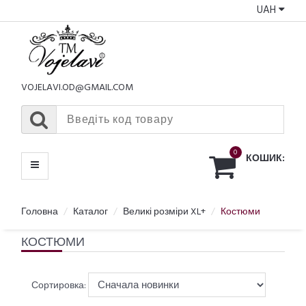
UAH
КАТАЛОГ
МЕНЮ
VOJELAVI.OD@GMAIL.COM
0
КОШИК:
Головна
Каталог
Великі розміри XL+
Костюми
КОСТЮМИ
Сортировка: