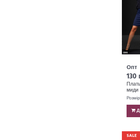
Опт
130 
Плать
миди
№268
Розмір
Д
SALE