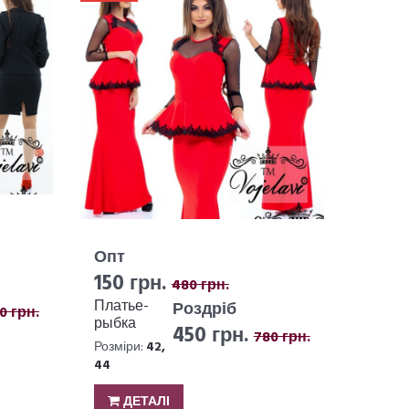
Опт
150 грн.
480 грн.
Платье-
Роздріб
0 грн.
рыбка
450 грн.
780 грн.
№2611-534
Розміри:
42,
44
ДЕТАЛІ