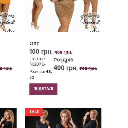
Опт
100 грн.
400 грн.
Платье
Роздріб
№3072-
400 грн.
0 грн.
700 грн.
277
Розміри:
48,
52
ДЕТАЛІ
SALE