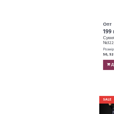
Опт
199 
Сукн
№322
Розмір
50, 52
Д
SALE