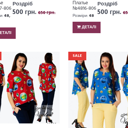
ье
Платье
Роздріб
Роздріб
7-806
№4816-806
500 грн.
500 грн.
650 грн.
65
и:
48,
Розміри:
48
ДЕТАЛІ
ЕТАЛІ
SALE