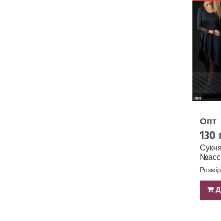
Опт
130 
Сукн
№ассі
Розмір
Д