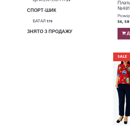
ЦІНА 250-350ГРН
29
Плат
№481
СПОРТ-ШИК
Розмір
БАТАЛ
170
56, 58
ЗНЯТО З ПРОДАЖУ
Д
SALE