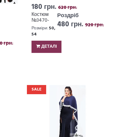
180 грн.
620 грн.
Костюм
Роздріб
№3470-
480 грн.
920 грн.
482
Розміри:
50,
54
0 грн.
ДЕТАЛІ
SALE