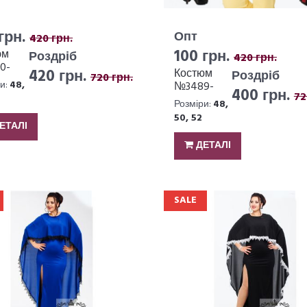
грн.
Опт
420 грн.
100 грн.
юм
Роздріб
420 грн.
0-
420 грн.
Костюм
Роздріб
720 грн.
и:
48,
№3489-
400 грн.
72
295
Розміри:
48,
50, 52
ЕТАЛІ
ДЕТАЛІ
SALE