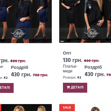
Опт
130 грн.
грн.
400 грн.
400 грн.
Платье-
е-
Роздріб
Роздріб
миди
430 грн.
430 грн.
70
700 грн.
№2688-349
9-349
Розміри:
42
и:
42
ДЕТАЛІ
ЕТАЛІ
SALE