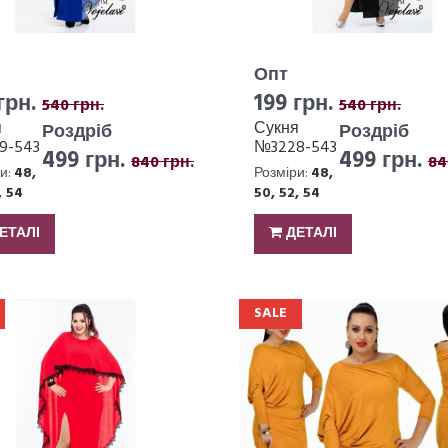
Опт
грн.
199 грн.
540 грн.
540 грн.
я
Сукня
Роздріб
Роздріб
9-543
№3228-543
499 грн.
499 грн.
840 грн.
84
и:
48,
Розміри:
48,
, 54
50, 52, 54
ЕТАЛІ
ДЕТАЛІ
SALE