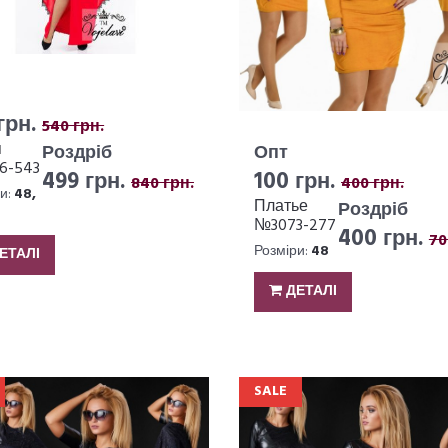
грн.
540 грн.
я
Опт
Роздріб
6-543
100 грн.
499 грн.
400 грн.
840 грн.
и:
48,
Платье
Роздріб
№3073-277
400 грн.
70
Розміри:
48
ЕТАЛІ
ДЕТАЛІ
SALE