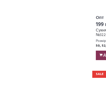
Опт
199 
Сукн
№322
Розмір
50, 52
Д
SALE