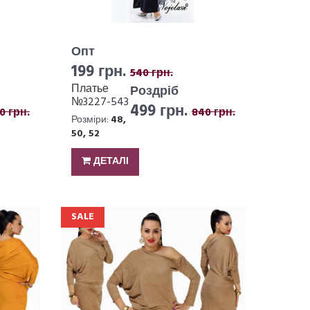
Опт
199 грн.
540 грн.
Платье
Роздріб
№3227-543
499 грн.
0 грн.
840 грн.
Розміри:
48,
50, 52
ДЕТАЛІ
SALE