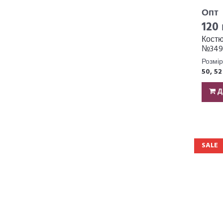
Опт
120 
Кост
№349
295
Розмір
50, 52
Д
SALE