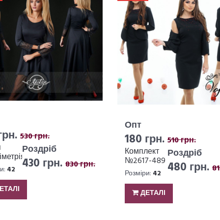
Опт
грн.
530 грн.
180 грн.
510 грн.
я
Роздріб
Комплект
Роздріб
метрія
430 грн.
№2617-489
830 грн.
480 грн.
81
и:
42
Розміри:
42
ЕТАЛІ
ДЕТАЛІ