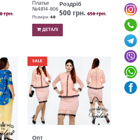
Платье
Роздріб
№4814-806
500 грн.
0 грн.
650 грн.
Розміри:
48
ДЕТАЛІ
SALE
Опт