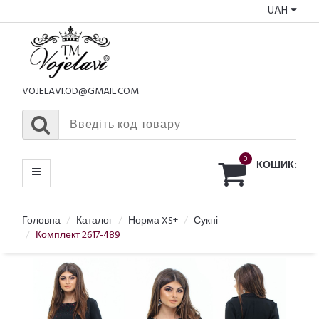
UAH
КАТАЛОГ
МЕНЮ
VOJELAVI.OD@GMAIL.COM
0
КОШИК:
Головна
Каталог
Норма XS+
Сукні
Комплект 2617-489