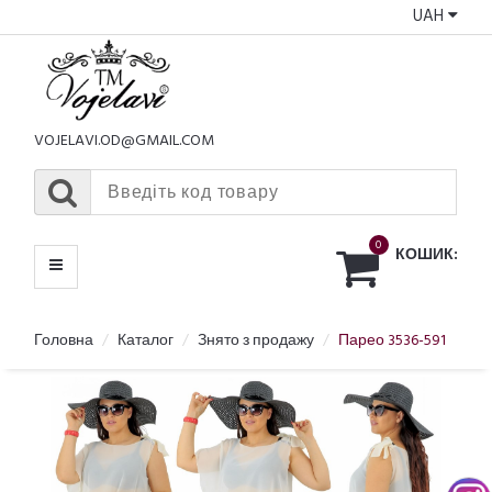
UAH
КАТАЛОГ
МЕНЮ
VOJELAVI.OD@GMAIL.COM
0
КОШИК:
Головна
Каталог
Знято з продажу
Парео 3536-591