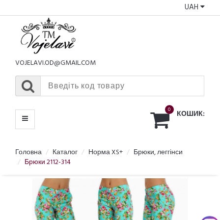
UAH
КАТАЛОГ
МЕНЮ
VOJELAVI.OD@GMAIL.COM
0
КОШИК:
Головна
Каталог
Норма XS+
Брюки, леггінси
Брюки 2112-314