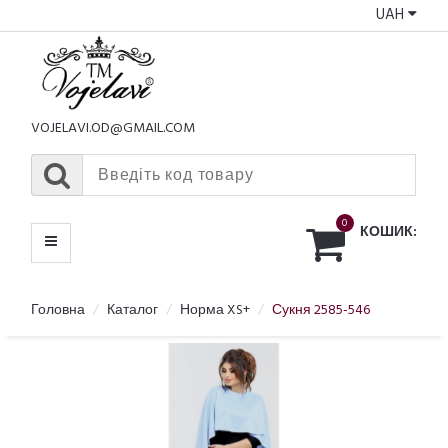
UAH
КАТАЛОГ
МЕНЮ
VOJELAVI.OD@GMAIL.COM
0
КОШИК:
Головна
Каталог
Норма XS+
Сукня 2585-546