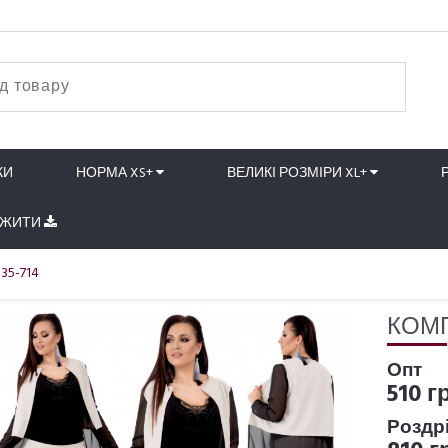
КИ
НОРМА XS+
ВЕЛИКІ РОЗМІРИ XL+
АЖИТИ
35-714
КОМП
Опт
510 г
Роздр