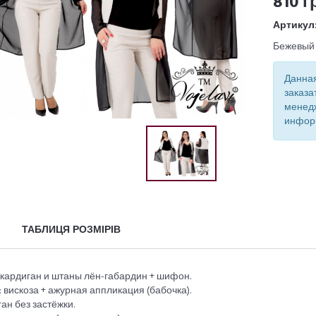
810 г
Артикул
Бежевый
Данная
заказа
менед
инфор
ТАБЛИЦЯ РОЗМІРІВ
 кардиган и штаны лён-габардин + шифон.
 вискоза + ажурная аппликация (бабочка).
ан без застёжки.