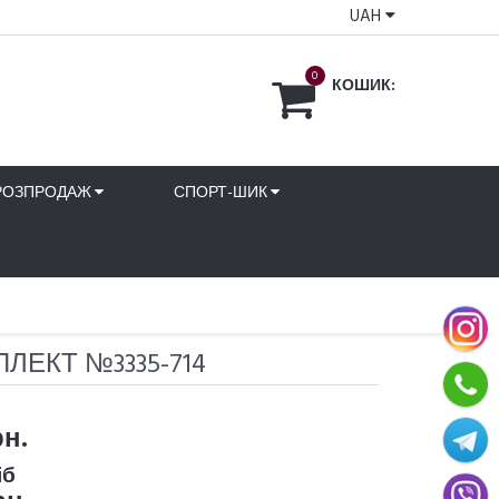
UAH
0
КОШИК:
РОЗПРОДАЖ
СПОРТ-ШИК
ЛЕКТ №3335-714
рн.
іб