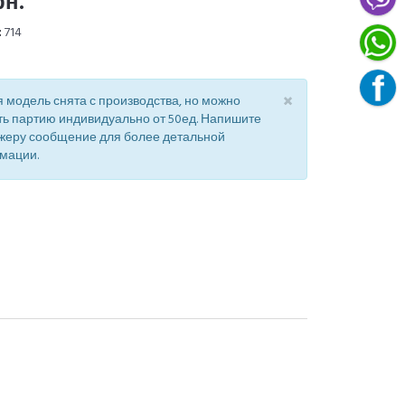
рн.
:
714
×
 модель снята с производства, но можно
ть партию индивидуально от 50ед. Напишите
жеру сообщение для более детальной
мации.