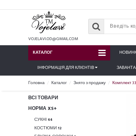
VOJELAVI.OD@GMAIL.COM
КАТАЛОГ
НОВИН
ІНФОРМАЦІЯ ДЛЯ КЛІЄНТІВ
ЗАВАНТ
Головна
Каталог
Знято з продажу
Комплект 33
ВСІ ТОВАРИ
НОРМА XS+
СУКНІ
44
КОСТЮМИ
12