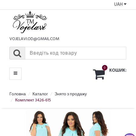
UAH
КАТАЛОГ
МЕНЮ
VOJELAVI.OD@GMAIL.COM
0
КОШИК:
Головна
Каталог
Знято з продажу
Комплект 3426-615