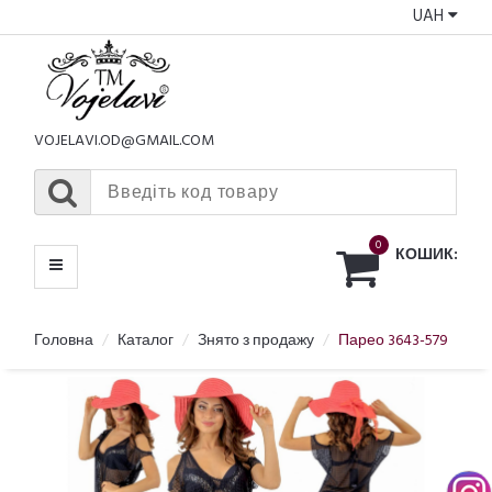
UAH
КАТАЛОГ
МЕНЮ
VOJELAVI.OD@GMAIL.COM
0
КОШИК:
Головна
Каталог
Знято з продажу
Парео 3643-579