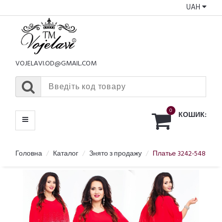
UAH
КАТАЛОГ
МЕНЮ
VOJELAVI.OD@GMAIL.COM
0
КОШИК:
Головна
Каталог
Знято з продажу
Платье 3242-548