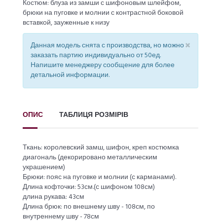
Костюм: блуза из замши с шифоновым шлейфом,
брюки на пуговке и молнии с контрастной боковой
вставкой, зауженные к низу
×
Данная модель снята с производства, но можно
заказать партию индивидуально от 50ед.
Напишите менеджеру сообщение для более
детальной информации.
ОПИС
ТАБЛИЦЯ РОЗМІРІВ
Ткань: королевский замш, шифон, креп костюмка
диагональ (декорировано металлическим
украшением)
Брюки: пояс на пуговке и молнии (с карманами).
Длина кофточки: 53см.(с шифоном 108см)
длина рукава: 43см
Длина брюк: по внешнему шву - 108см, по
внутреннему шву - 78см