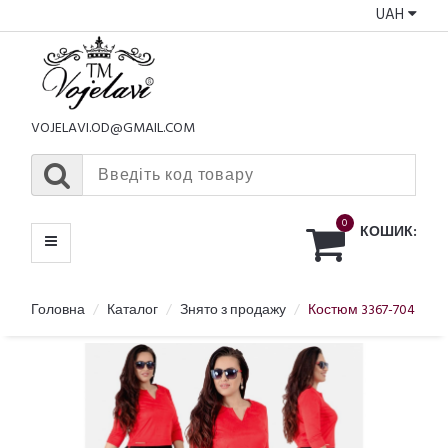
UAH
КАТАЛОГ
МЕНЮ
VOJELAVI.OD@GMAIL.COM
0
КОШИК:
Головна
Каталог
Знято з продажу
Костюм 3367-704