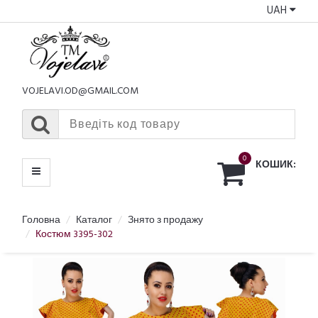
UAH
КАТАЛОГ
МЕНЮ
VOJELAVI.OD@GMAIL.COM
0
КОШИК:
Головна
Каталог
Знято з продажу
Костюм 3395-302