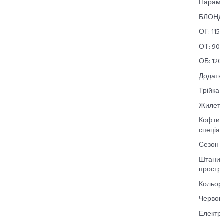
Парам
БЛОН
ОГ: 115
ОТ: 90
ОБ: 12
Додатк
Трійка
Жилетк
Кофтин
спеціа
Сезон 
Штани 
простр
Кольор
Черво
Електр