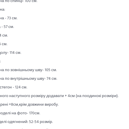
а по спинці- 100 см.
на:
а - 73 см.
- 57 см.
4 см.
4 см.
олу- 114 см.
:
а по зовнішньому шву- 105 см.
а по внутрішньому шву- 74 см.
стегон - 124 см.
ного наступного розміру додавати + 4см (на поодинокі розміри).
рені +8см,крім довжини виробу.
моделі на фото- 170см.
елі одягнений: 52-54 розмір.