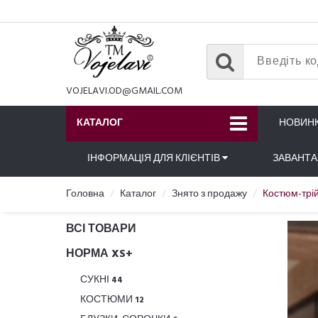
VOJELAVI.OD@GMAIL.COM
КАТАЛОГ
НОВИН
ІНФОРМАЦІЯ ДЛЯ КЛІЄНТІВ
ЗАВАНТ
Головна
Каталог
Знято з продажу
Костюм-трій
ВСІ ТОВАРИ
НОРМА XS+
СУКНІ
44
КОСТЮМИ
12