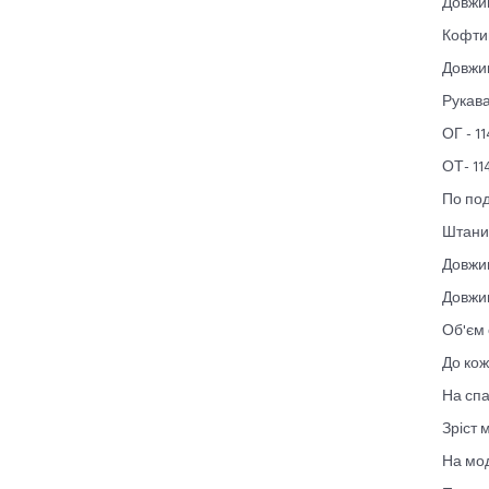
Довжин
Кофти
Довжин
Рукава 
ОГ - 11
ОТ- 11
По под
Штани
Довжин
Довжин
Об'єм 
До кож
На спа
Зріст 
На мод