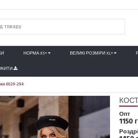
КИ
НОРМА XS+
ВЕЛИКІ РОЗМІРИ XL+
АЖИТИ
ка 6029-294
КОСТ
Опт
1150 
Роздр