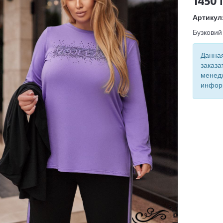
1450 
Артикул
Бузковий
Данная
заказа
менед
инфор