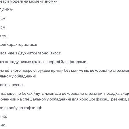
етри моделі на момент зйомки:
ДИНКА:
 см.
 см.
0 см.
ові характеристики:
 вся йде з Двухнитки гарної якості.
а по заду нижче коліна, спереді йде фалдами.
а вільного покрою, рукава прямі- без манжетів, декоровано стразам
льному обладнанні.
осінь- весна.
палацо, по боках йдуть лампаси декоровано стразами, посадка вище 
оченний на спеціальному обладнанні для хорошої фіксаціі резинки, 
и виробу по кофтинці:
ний.
ик.