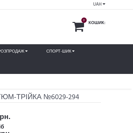
UAH
0
КОШИК:
РОЗПРОДАЖ
СПОРТ-ШИК
ЮМ-ТРІЙКА №6029-294
грн.
іб