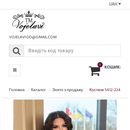
UAH
КАТАЛОГ
МЕНЮ
VOJELAVI.OD@GMAIL.COM
0
КОШИК:
Головна
Каталог
Знято з продажу
Костюм 5412-224