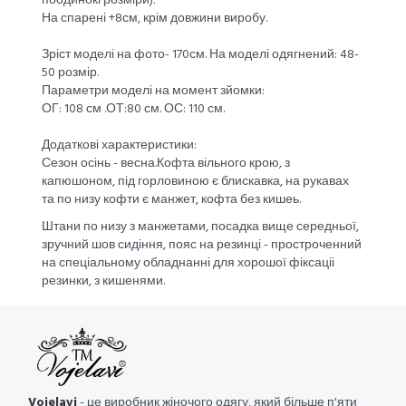
поодинокі розміри).
На спарені +8см, крім довжини виробу.
Зріст моделі на фото- 170см. На моделі одягнений: 48-
50 розмір.
Параметри моделі на момент зйомки:
ОГ: 108 см .ОТ:80 см. ОС: 110 см.
Додаткові характеристики:
Сезон осінь - весна.Кофта вільного крою, з
капюшоном, під горловиною є блискавка, на рукавах
та по низу кофти є манжет, кофта без кишеь.
Штани по низу з манжетами, посадка вище середньої,
зручний шов сидіння, пояс на резинці - простроченний
на спеціальному обладнанні для хорошої фіксаціі
резинки, з кишенями.
Vojelavi
- це виробник жіночого одягу, який більше п'яти