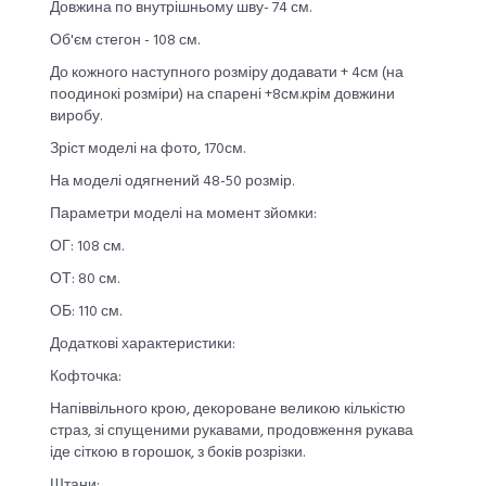
Довжина по внутрішньому шву- 74 см.
Об'єм стегон - 108 см.
До кожного наступного розміру додавати + 4см (на
поодинокі розміри) на спарені +8см.крім довжини
виробу.
Зріст моделі на фото, 170см.
На моделі одягнений 48-50 розмір.
Параметри моделі на момент зйомки:
ОГ: 108 см.
ОТ: 80 см.
ОБ: 110 см.
Додаткові характеристики:
Кофточка:
Напіввільного крою, декороване великою кількістю
страз, зі спущеними рукавами, продовження рукава
іде сіткою в горошок, з боків розрізки.
Штани: