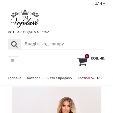
UAH
КАТАЛОГ
МЕНЮ
VOJELAVI.OD@GMAIL.COM
0
КОШИК:
Головна
Каталог
Знято з продажу
Костюм 5281-196