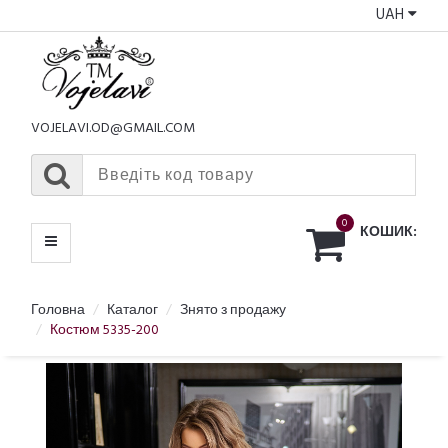
UAH
КАТАЛОГ
МЕНЮ
VOJELAVI.OD@GMAIL.COM
0
КОШИК:
Головна
Каталог
Знято з продажу
Костюм 5335-200