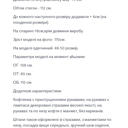
Об'єм стегон - 112 см.
До кожного наступного розміру додавати + 4см (на
поодинокі розміри).
На спарені +8см,крім довжини виробу.
Зріст моделі на фото- 170см.
На моделі одягнений: 48-50 розмір.
Параметри моделі на момент зйьомки:
ОГ: 108 см.
ОТ: 80 см.
ОБ: 110 см.
Додаткові характеристики:
Кофтинка с приспущенними рукавами, на рукавах є
лампаси декоровані стразами високої якості, на
рукавах та по низу кофти є манжет, без карманів.
Штани також оформлені зі стразами, з манжетами по
низу, посадка вище середньої, зручний шов сидіння,