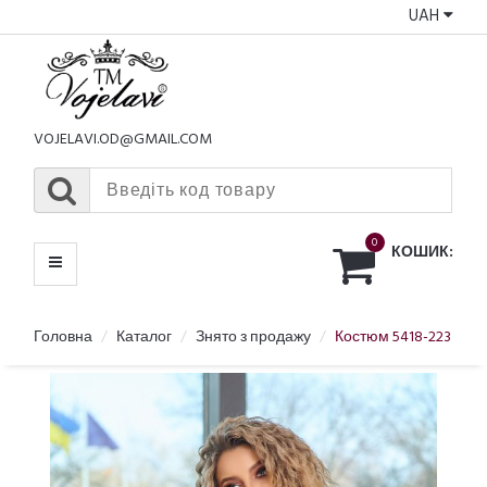
UAH
КАТАЛОГ
МЕНЮ
VOJELAVI.OD@GMAIL.COM
0
КОШИК:
Головна
Каталог
Знято з продажу
Костюм 5418-223