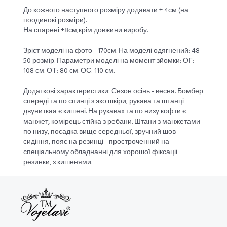
До кожного наступного розміру додавати + 4см (на
поодинокі розміри).
На спарені +8см,крім довжини виробу.
Зріст моделі на фото - 170см. На моделі одягнений: 48-
50 розмір. Параметри моделі на момент зйомки: ОГ:
108 см. ОТ: 80 см. ОС: 110 см.
Додаткові характеристики: Сезон осінь - весна. Бомбер
спереді та по спинці з эко шкіри, рукава та штанці
двуниткаа є кишені. На рукавах та по низу кофти є
манжет, комірець стійка з ребани. Штани з манжетами
по низу, посадка вище середньої, зручний шов
сидіння, пояс на резинці - простроченний на
спеціальному обладнанні для хорошої фіксаціі
резинки, з кишенями.