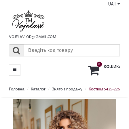
UAH
КАТАЛОГ
МЕНЮ
VOJELAVI.OD@GMAIL.COM
0
КОШИК:
Головна
Каталог
Знято з продажу
Костюм 5435-226