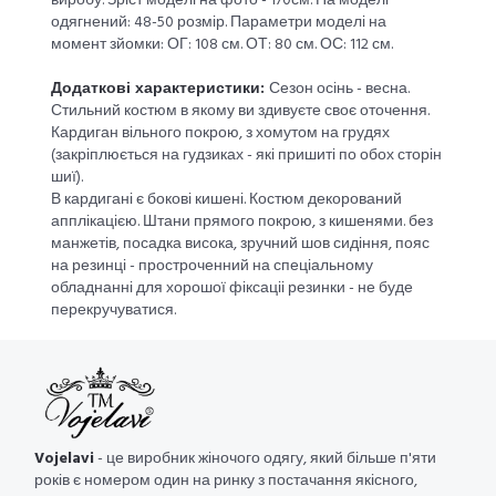
виробу. Зріст моделі на фото - 170см. На моделі
одягнений: 48-50 розмір. Параметри моделі на
момент зйомки: ОГ: 108 см. ОТ: 80 см. ОС: 112 см.
Додаткові характеристики:
Сезон осінь - весна.
Стильний костюм в якому ви здивуєте своє оточення.
Кардиган вільного покрою, з хомутом на грудях
(закріплюється на гудзиках - які пришиті по обох сторін
шиї).
В кардигані є бокові кишені. Костюм декорований
апплікацією. Штани прямого покрою, з кишенями. без
манжетів, посадка висока, зручний шов сидіння, пояс
на резинці - простроченний на спеціальному
обладнанні для хорошої фіксаціі резинки - не буде
перекручуватися.
Vojelavi
- це виробник жіночого одягу, який більше п'яти
років є номером один на ринку з постачання якісного,