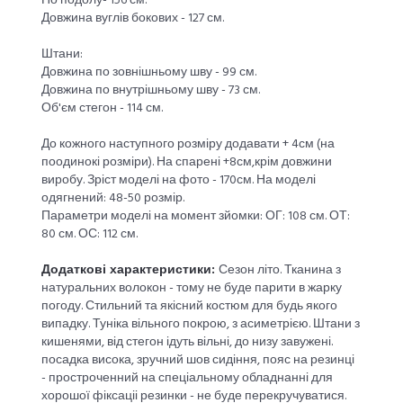
По подолу- 156 см.
Довжина вуглів бокових - 127 см.
Штани:
Довжина по зовнішньому шву - 99 см.
Довжина по внутрішньому шву - 73 см.
Об'єм стегон - 114 см.
До кожного наступного розміру додавати + 4см (на
поодинокі розміри). На спарені +8см,крім довжини
виробу. Зріст моделі на фото - 170см. На моделі
одягнений: 48-50 розмір.
Параметри моделі на момент зйомки: ОГ: 108 см. ОТ:
80 см. ОС: 112 см.
Додаткові характеристики:
Сезон літо. Тканина з
натуральних волокон - тому не буде парити в жарку
погоду. Стильний та якісний костюм для будь якого
випадку. Туніка вільного покрою, з асиметрією. Штани з
кишенями, від стегон ідуть вільні, до низу завужені.
посадка висока, зручний шов сидіння, пояс на резинці
- простроченний на спеціальному обладнанні для
хорошої фіксаціі резинки - не буде перекручуватися.