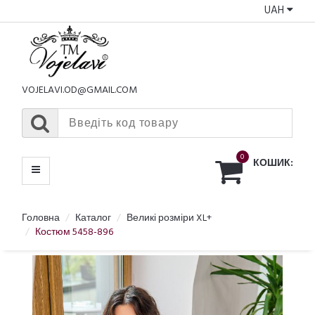
UAH
КАТАЛОГ
МЕНЮ
VOJELAVI.OD@GMAIL.COM
0
КОШИК:
Головна
Каталог
Великі розміри XL+
Костюм 5458-896