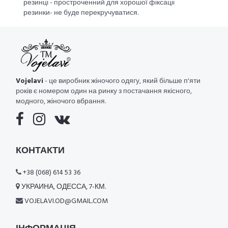
резинці - простроченний для хорошої фіксаціі
резинки- не буде перекручуватися.
Vojelavi
- це виробник жіночого одягу, який більше п'яти
років є номером один на ринку з постачання якісного,
модного, жіночого вбрання.
КОНТАКТИ
+38 (068) 614 53 36
УКРАИНА, ОДЕССА, 7-КМ.
VOJELAVI.OD@GMAIL.COM