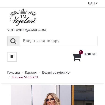
UAH
КАТАЛОГ
МЕНЮ
VOJELAVI.OD@GMAIL.COM
0
КОШИК:
Головна
Каталог
Великі розміри XL+
Костюм 5488-903