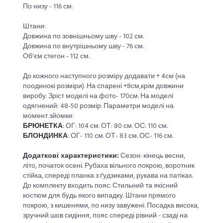
По низу - 116 см.
Штани:
Довжина по зовнішньому шву - 102 см.
Довжина по внутрішньому шву - 76 см.
Об'єм стегон - 112 см.
До кожного наступного розміру додавати + 4см (на
поодинокі розміри). На спарені +8см,крім довжини
виробу. Зріст моделі на фото- 170см. На моделі
одягнений: 48-50 розмір. Параметри моделі на
момент зйомки:
БРЮНЕТКА
: ОГ: 104 см. ОТ: 80 см. ОС: 110 см.
БЛОНДИНКА
: ОГ- 110 см. ОТ- 83 см. ОС- 116 см.
Додаткові характеристики:
Сезон: кінець весни,
літо, початок осені. Рубаха вільного покрою, воротник
стійка, спереді планка з ґудзиками, рукава на патіках.
До комплекту входить пояс. Стильний та якісний
костюм для будь якого випадку. Штани прямого
покрою, з кишенями, по низу завужені. Посадка висока,
зручний шов сидіння, пояс спереді рівний - сзаді на