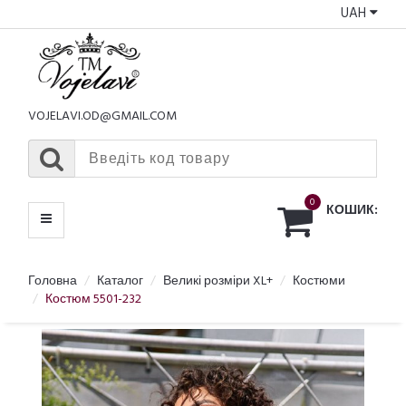
UAH
КАТАЛОГ
МЕНЮ
VOJELAVI.OD@GMAIL.COM
0
КОШИК:
Головна
Каталог
Великі розміри XL+
Костюми
Костюм 5501-232