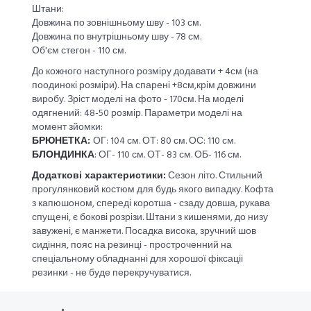
Штани:
Довжина по зовнішньому шву - 103 см.
Довжина по внутрішньому шву - 78 см.
Об'єм стегон - 110 см.
До кожного наступного розміру додавати + 4см (на
поодинокі розміри). На спарені +8см,крім довжини
виробу. Зріст моделі на фото - 170см. На моделі
одягнений: 48-50 розмір. Параметри моделі на
момент зйомки:
БРЮНЕТКА:
ОГ: 104 см. ОТ: 80 см. ОС: 110 см.
БЛОНДИНКА
: ОГ- 110 см. ОТ- 83 см. ОБ- 116 см.
Додаткові характеристики:
Сезон літо. Стильний
прогулянковий костюм для будь якого випадку. Кофта
з капюшоном, спереді коротша - сзаду довша, рукава
спущені, є бокові розрізи. Штани з кишенями, до низу
завужені, є манжети. Посадка висока, зручний шов
сидіння, пояс на резинці - простроченний на
спеціальному обладнанні для хорошої фіксаціі
резинки - не буде перекручуватися.