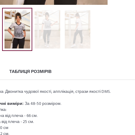
ТАБЛИЦЯ РОЗМІРІВ
а: Двонитка чудової якості, апплікація, стрази якості DMS.
чні виміри:
За 48-50 розміром.
лка:
а від плеча - 66 см.
 від плеча - 25 см.
00 см
2 см.