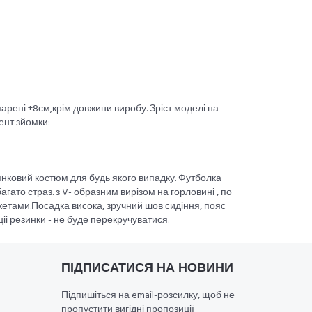
парені +8см,крім довжини виробу. Зріст моделі на
ент зйомки:
лянковий костюм для будь якого випадку. Футболка
ато страз. з V- образним вирізом на горловині , по
нжетами.Посадка висока, зручний шов сидіння, пояс
і резинки - не буде перекручуватися.
ПІДПИСАТИСЯ НА НОВИНИ
Підпишіться на email-розсилку, щоб не
пропустити вигідні пропозиції