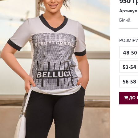
950 г
Артикул
Білий.
РОЗМІРИ
48-50
52-54
56-58
ДО 