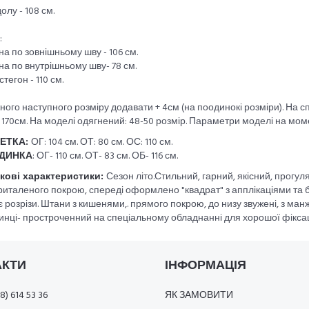
олу - 108 см.
:
а по зовнішньому шву - 106 см.
а по внутрішньому шву- 78 см.
стегон - 110 см.
ного наступного розміру додавати + 4см (на поодинокі розміри). На с
 170см. На моделі одягнений: 48-50 розмір. Параметри моделі на мом
ЕТКА:
ОГ: 104 см. ОТ: 80 см. ОС: 110 см.
ДИНКА
: ОГ- 110 см. ОТ- 83 см. ОБ- 116 см.
кові характеристики:
Сезон літо.Стильний, гарний, якісний, прогу
италеного покрою, спереді оформлено "квадрат" з апплікаціями та баг
є розрізи. Штани з кишенями,. прямого покрою, до низу звужені, з ма
инці- простроченний на спеціальному обладнанні для хорошої фіксаці
АКТИ
ІНФОРМАЦІЯ
8) 614 53 36
ЯК ЗАМОВИТИ