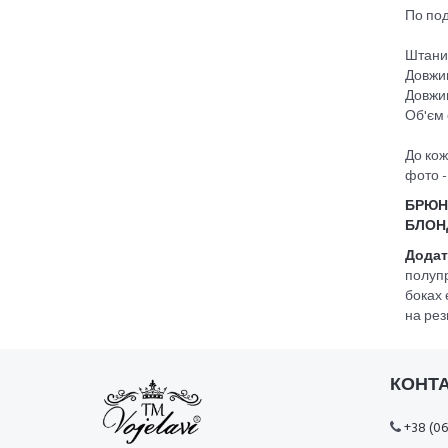
По под
Штани
Довжин
Довжин
Об'єм 
До кож
фото -
БРЮН
БЛОН
Додат
полупр
боках 
на рез
КОНТ
+38 (06