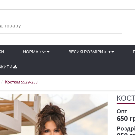
КИ
НОРМА XS+
ВЕЛИКІ РОЗМІРИ XL+
АЖИТИ
Костюм 5529-233
КОСТ
Опт
650 г
Роздр