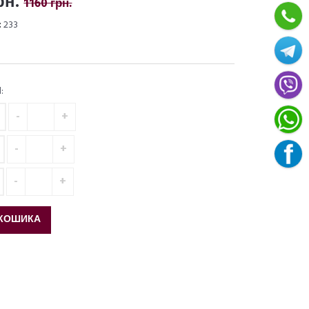
рн.
1160 грн.
:
233
:
КОШИКА