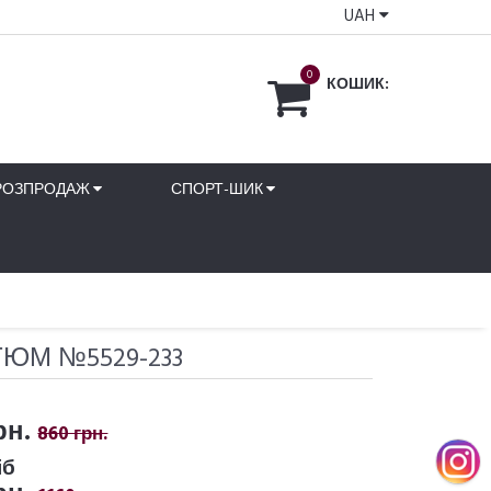
UAH
0
КОШИК:
РОЗПРОДАЖ
СПОРТ-ШИК
ЮМ №5529-233
рн.
860 грн.
іб