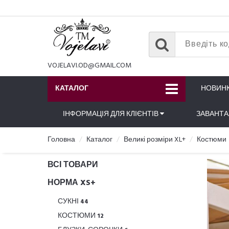
VOJELAVI.OD@GMAIL.COM
КАТАЛОГ
НОВИН
ІНФОРМАЦІЯ ДЛЯ КЛІЄНТІВ
ЗАВАНТ
Головна
Каталог
Великі розміри XL+
Костюми
ВСІ ТОВАРИ
НОРМА XS+
СУКНІ
44
КОСТЮМИ
12