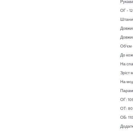
Рукава
ОГ - 12
Штани
Довжин
Довжин
Об'єм с
До кож
На спа
Зріст 
На мод
Парам
ОГ: 10
ОТ: 80
ОБ: 110
Додатк