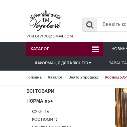
VOJELAVI.OD@GMAIL.COM
КАТАЛОГ
НОВИН
ІНФОРМАЦІЯ ДЛЯ КЛІЄНТІВ
ЗАВАНТ
Головна
Каталог
Знято з продажу
Костюм 5351
ВСІ ТОВАРИ
НОРМА XS+
СУКНІ
44
КОСТЮМИ
12