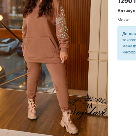
1290 
Артикул
Мокко
Данная
заказа
менед
инфор