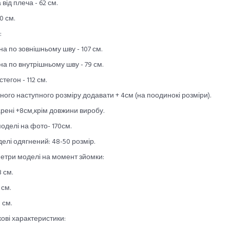
 від плеча - 62 см.
0 см.
:
а по зовнішньому шву - 107 см.
а по внутрішньому шву - 79 см.
тегон - 112 см.
ного наступного розміру додавати + 4см (на поодинокі розміри).
рені +8см,крім довжини виробу.
моделі на фото- 170см.
елі одягнений: 48-50 розмір.
етри моделі на момент зйомки:
8 см.
 см.
 см.
ові характеристики: