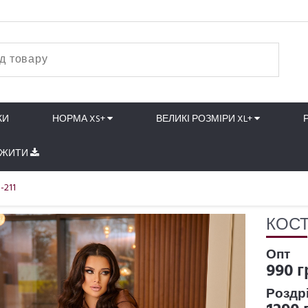
КИ
НОРМА XS+
ВЕЛИКІ РОЗМІРИ XL+
АЖИТИ
-211
КОСТ
Опт
990 г
Роздр