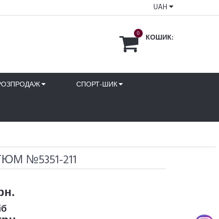
UAH
0
КОШИК:
РОЗПРОДАЖ
СПОРТ-ШИК
ЮМ №5351-211
рн.
іб