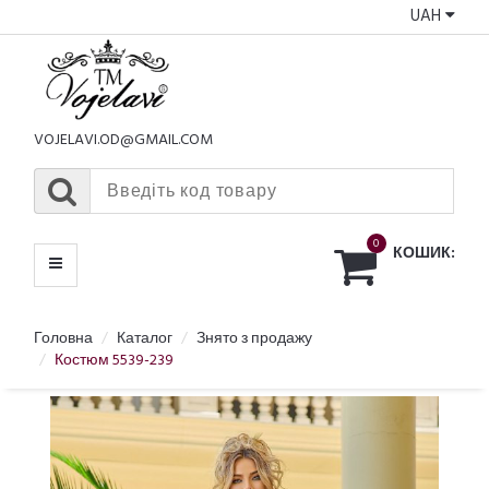
UAH
КАТАЛОГ
МЕНЮ
VOJELAVI.OD@GMAIL.COM
0
КОШИК:
Головна
Каталог
Знято з продажу
Костюм 5539-239