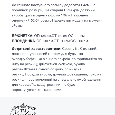
До кожного наступного розміру додавати + 4см (на
поодинокі розміри). На спарені +8см,крім довжини
виробу.Зріст моделі на фото- 170см.На моделі
одягнений: 52-54 розмір.Параметри моделі на момент
зйомки:
БРЮНЕТКА:
ОГ: 104 см.ОТ: 80 см.ОС: 110 см.
БЛОНДИНКА
: ОГ- 110 см.ОТ- 83 см.ОС - 116 см.
Додаткові характеристики:
Сезон літо.Стильний,
легкій прогулянковий костюм для будь якого
випадку.Кофтинка вільного покрою, по горловині та по
низу на резинці, фіксується куліскою, рукава
реглан.Штани вільного покрою, по низу на
резинці.Посадка висока, зручний шов сидіння, пояс на
резинці- простроченний на спеціальному обладнанні
для хорошої фіксаціі резинки- не буде
перекручуватися, з кишенями.