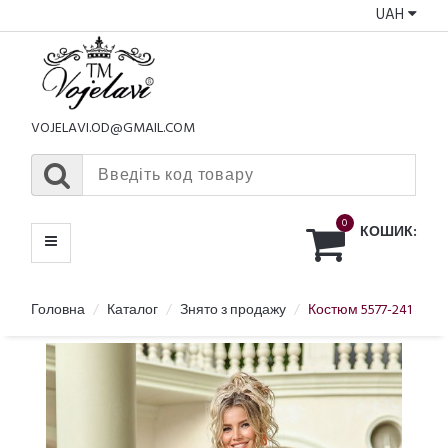
UAH
КАТАЛОГ
МЕНЮ
VOJELAVI.OD@GMAIL.COM
0
КОШИК:
Головна
Каталог
Знято з продажу
Костюм 5577-241