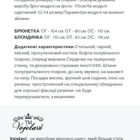
поодинокі розміри). На спарені +8см,крім довжини
виробу.Зріст моделі на фото- 170см.На моделі
одягнений: 52-54 розмір.Параметри моделі на момент
зйомки:
БРЮНЕТКА
: ОГ - 104 см. ОТ - 80 см. ОС - 110 см.
БЛОНДИНКА
: ОГ- 110 см. ОТ- 83 см. ОС - 116 см.
Додаткові характеристики:
.Стильний, гарний,
якісний, прогулянковий костюм. Кофта полувільного
покрою, спереді вирізане Сердечко на лазерному
станку, та декоровоно стразами якості DMS. Штани
полуприталеного покрою, до низу звужені, на манжеті
по низу. Посадка висока, зручний шов сидіння, пояс на
резинці- простроченний на спеціальному обладнанні
для хорошої фіксаціі резинки- не буде
перекручуватися, з кишенями.
Vojelavi
- це виробник жіночого одягу, який більше п'яти