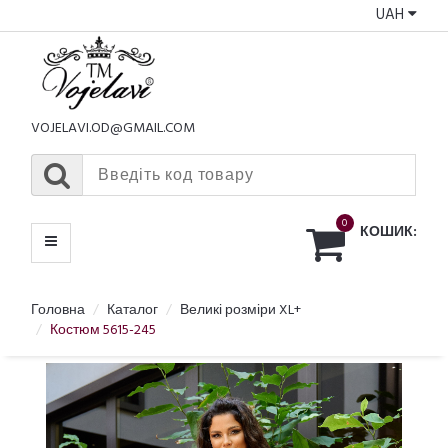
UAH
КАТАЛОГ
МЕНЮ
VOJELAVI.OD@GMAIL.COM
0
КОШИК:
Головна
Каталог
Великі розміри XL+
Костюм 5615-245