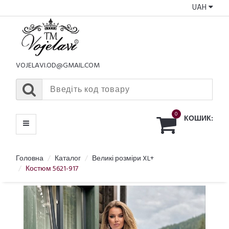
UAH
КАТАЛОГ
МЕНЮ
VOJELAVI.OD@GMAIL.COM
0
КОШИК:
Головна
Каталог
Великі розміри XL+
Костюм 5621-917