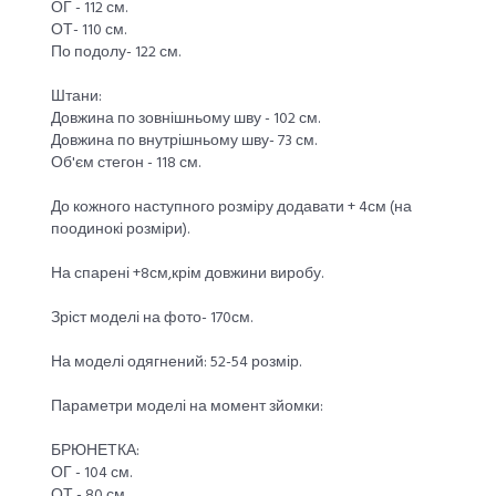
ОГ - 112 см.
ОТ- 110 см.
По подолу- 122 см.
Штани:
Довжина по зовнішньому шву - 102 см.
Довжина по внутрішньому шву- 73 см.
Об'єм стегон - 118 см.
До кожного наступного розміру додавати + 4см (на
поодинокі розміри).
На спарені +8см,крім довжини виробу.
Зріст моделі на фото- 170см.
На моделі одягнений: 52-54 розмір.
Параметри моделі на момент зйомки:
БРЮНЕТКА:
ОГ - 104 см.
ОТ - 80 см.