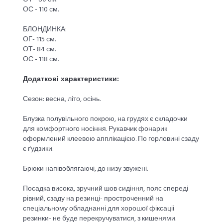
ОС - 110 см.
БЛОНДИНКА:
ОГ- 115 см.
ОТ- 84 см.
ОС - 118 см.
Додаткові характеристики:
Сезон: весна, літо, осінь.
Блузка полувільного покрою, на грудях є складочки
для комфортного носіння. Рукавчик фонарик
оформлений клеевою апплікацією. По горловині сзаду
є ґудзики.
Брюки напівоблягаючі, до низу звужені.
Посадка висока, зручний шов сидіння, пояс спереді
рівний, сзаду на резинці- простроченний на
спеціальному обладнанні для хорошої фіксаціі
резинки- не буде перекручуватися, з кишенями.