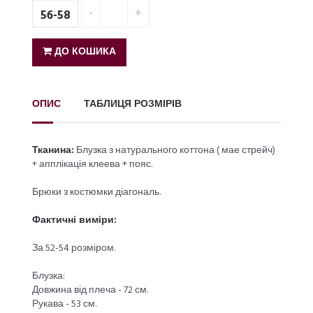
56-58
ДО КОШИКА
ОПИС
ТАБЛИЦЯ РОЗМІРІВ
Тканина:
Блузка з натурального коттона ( мае стрейч)
+ апплікація клеева + пояс.
Брюки з костюмки діагональ.
Фактичні виміри:
За 52-54 розміром.
Блузка:
Довжина від плеча - 72 см.
Рукава - 53 см.