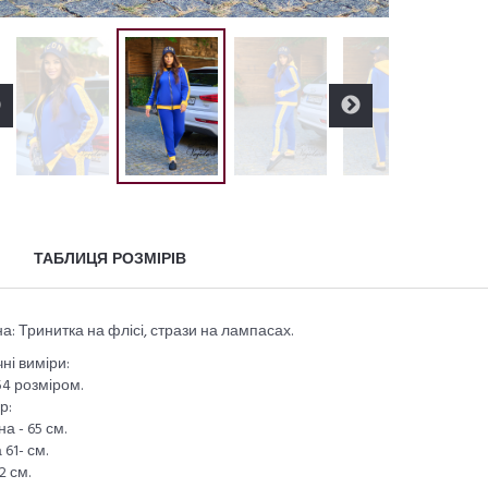
ТАБЛИЦЯ РОЗМІРІВ
а: Тринитка на флісі, стрази на лампасах.
ні виміри:
54 розміром.
р:
а - 65 см.
 61- см.
2 см.