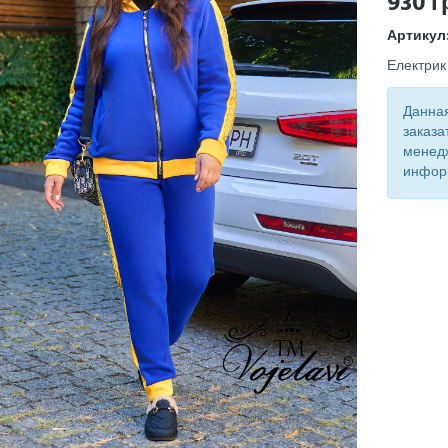
930 г
Артикул
Електрик
Данная
заказа
менед
инфор