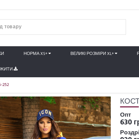
КИ
НОРМА XS+
ВЕЛИКІ РОЗМІРИ XL+
АЖИТИ
5-252
КОСТ
Опт
630 г
Роздр