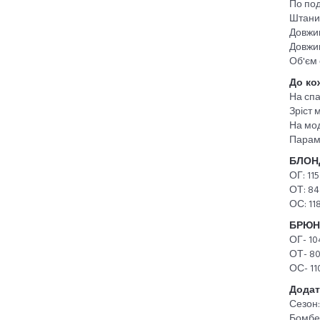
По под
Штани
Довжин
Довжин
Об'єм 
До ко
На спа
Зріст 
На мод
Парам
БЛОН
ОГ: 115
ОТ: 84
ОС: 118
БРЮН
ОГ- 10
ОТ- 80
ОС- 11
Додат
Сезон:
Бомбер