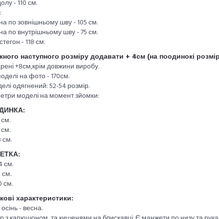
олу - 110 см.
:
а по зовнішньому шву - 105 см.
а по внутрішньому шву - 75 см.
стегон - 118 см.
жного наступного розміру додавати + 4см (на поодинокі розмір
рені +8см,крім довжини виробу.
моделі на фото - 170см.
елі одягнений: 52-54 розмір.
етри моделі на момент зйомки:
ДИНКА:
 см.
 см.
 см.
ЕТКА:
4 см.
 см.
0 см.
кові характеристики:
 осінь - весна.
 з капюшоном, та кишенями на блискавці. Є манжети по низу та рука