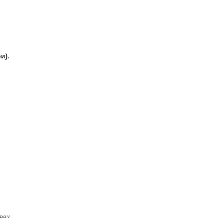
и).
вах.