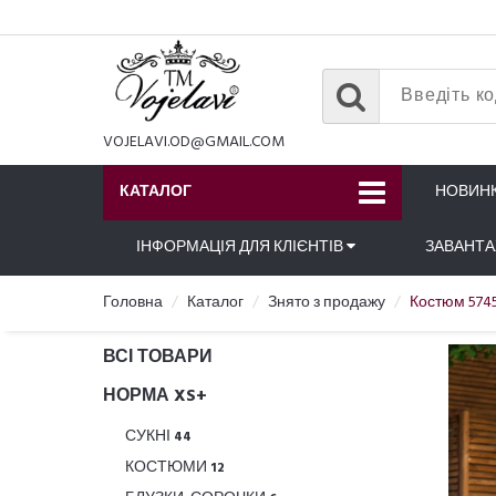
VOJELAVI.OD@GMAIL.COM
КАТАЛОГ
НОВИН
ІНФОРМАЦІЯ ДЛЯ КЛІЄНТІВ
ЗАВАНТ
Головна
Каталог
Знято з продажу
Костюм 574
ВСІ ТОВАРИ
НОРМА XS+
СУКНІ
44
КОСТЮМИ
12