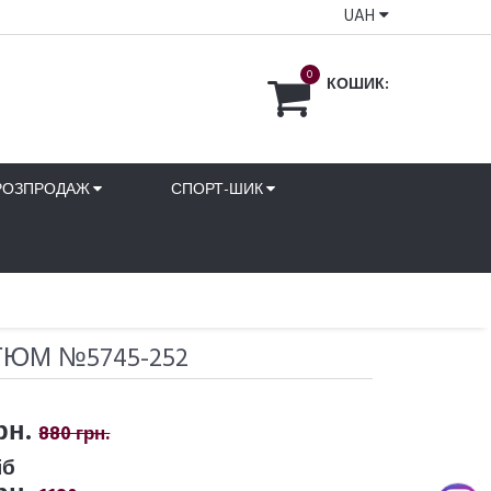
UAH
0
КОШИК:
РОЗПРОДАЖ
СПОРТ-ШИК
ЮМ №5745-252
рн.
880 грн.
іб