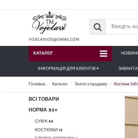
VOJELAVI.OD@GMAIL.COM
КАТАЛОГ
НОВИН
ІНФОРМАЦІЯ ДЛЯ КЛІЄНТІВ
ЗАВАНТ
Головна
Каталог
Знято з продажу
Костюм 565
ВСІ ТОВАРИ
НОРМА XS+
СУКНІ
44
КОСТЮМИ
12