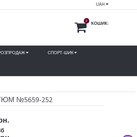
UAH
0
КОШИК:
РОЗПРОДАЖ
СПОРТ-ШИК
ЮМ №5659-252
рн.
іб