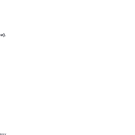
и).
вах.