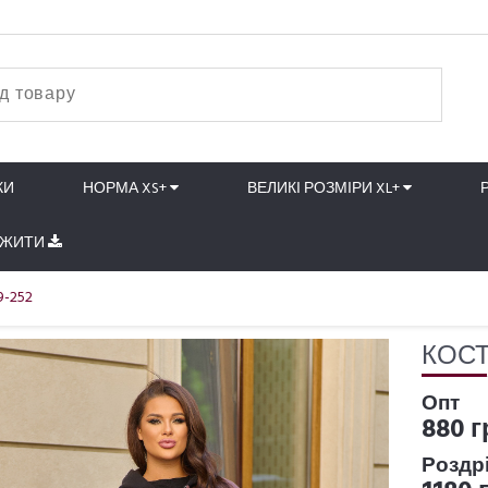
КИ
НОРМА XS+
ВЕЛИКІ РОЗМІРИ XL+
АЖИТИ
9-252
КОСТ
Опт
880 г
Роздр