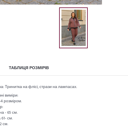
ТАБЛИЦЯ РОЗМІРІВ
а: Тринитка на флісі, стрази на лампасах.
ні виміри:
54 розміром.
р:
а - 65 см.
 61- см.
2 см.