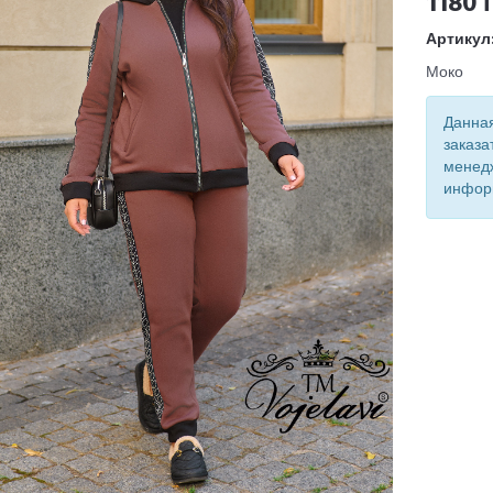
1180 
Артикул
Моко
Данная
заказа
менед
инфор