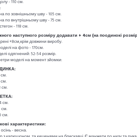
олу - 110 см.
:
а по зовнішньому шву - 105 см.
а по внутрішньому шву - 75 см.
стегон - 118 см.
жного наступного розміру додавати + 4см (на поодинокі розмір
рені +8см,крім довжини виробу.
моделі на фото - 170см.
елі одягнений: 52-54 розмір.
етри моделі на момент зйомки:
ДИНКА:
 см.
 см.
 см.
ЕТКА:
4 см.
 см.
0 см.
кові характеристики:
 осінь - весна.
 з капюшоном, та кишенями на блискавці. Є манжети по низу та рука