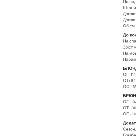
По под
Штани
Довжин
Довжин
Об'єм 
До ко
На спа
Зріст 
На мод
Парам
БЛОН
ОГ: 115
ОТ: 84
ОС: 118
БРЮН
ОГ- 10
ОТ- 80
ОС- 11
Додат
Сезон:
Бомбер