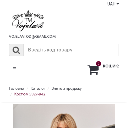
UAH
КАТАЛОГ
МЕНЮ
VOJELAVI.OD@GMAIL.COM
0
КОШИК:
Головна
Каталог
Знято з продажу
Костюм 5827-942