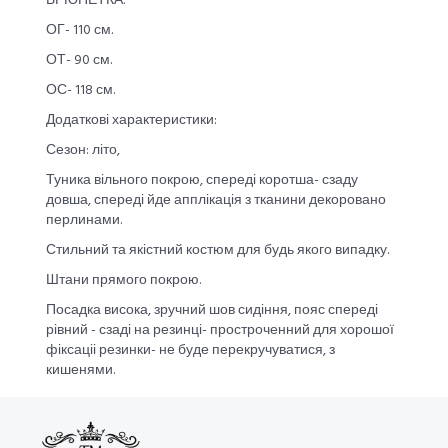
БРЮНЕТКА:
ОГ- 110 см.
ОТ- 90 см.
ОС- 118 см.
Додаткові характеристики:
Сезон: літо,
Туника вільного покрою, спереді коротша- сзаду
довша, спереді йде апплікація з тканини декоровано
перлинами.
Стильний та якістний костюм для будь якого випадку.
Штани прямого покрою.
Посадка висока, зручний шов сидіння, пояс спереді
рівний - сзаді на резинці- простроченний для хорошої
фіксаціі резинки- не буде перекручуватися, з
кишенями.