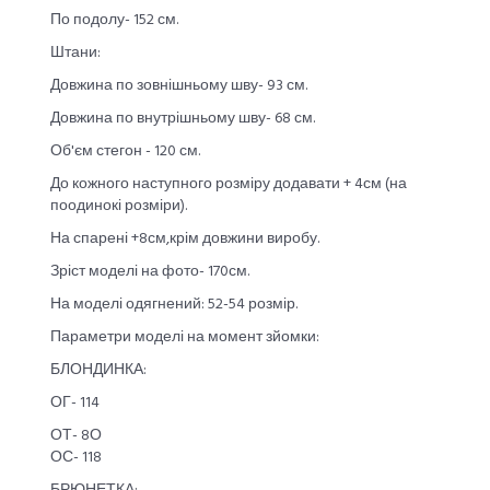
По подолу- 152 см.
Штани:
Довжина по зовнішньому шву- 93 см.
Довжина по внутрішньому шву- 68 см.
Об'єм стегон - 120 см.
До кожного наступного розміру додавати + 4см (на
поодинокі розміри).
На спарені +8см,крім довжини виробу.
Зріст моделі на фото- 170см.
На моделі одягнений: 52-54 розмір.
Параметри моделі на момент зйомки:
БЛОНДИНКА:
ОГ- 114
ОТ- 8О
ОС- 118