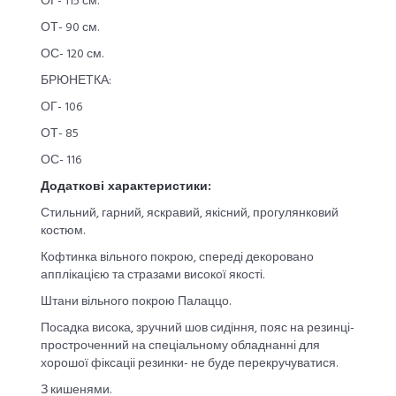
ОГ- 115 см.
ОТ- 90 см.
ОС- 120 см.
БРЮНЕТКА:
ОГ- 106
ОТ- 85
ОС- 116
Додаткові характеристики:
Стильний, гарний, яскравий, якісний, прогулянковий
костюм.
Кофтинка вільного покрою, спереді декоровано
апплікацією та стразами високої якості.
Штани вільного покрою Палаццо.
Посадка висока, зручний шов сидіння, пояс на резинці-
простроченний на спеціальному обладнанні для
хорошої фіксаціі резинки- не буде перекручуватися.
З кишенями.