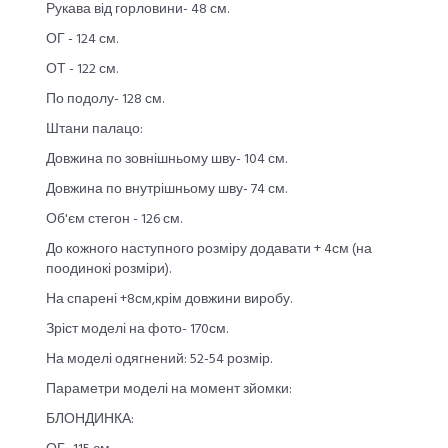
Рукава від горловини- 48 см.
ОГ - 124 см.
ОТ - 122 см.
По подолу- 128 см.
Штани палацо:
Довжина по зовнішньому шву- 104 см.
Довжина по внутрішньому шву- 74 см.
Об'єм стегон - 126 см.
До кожного наступного розміру додавати + 4см (на
поодинокі розміри).
На спарені +8см,крім довжини виробу.
Зріст моделі на фото- 170см.
На моделі одягнений: 52-54 розмір.
Параметри моделі на момент зйомки:
БЛОНДИНКА: