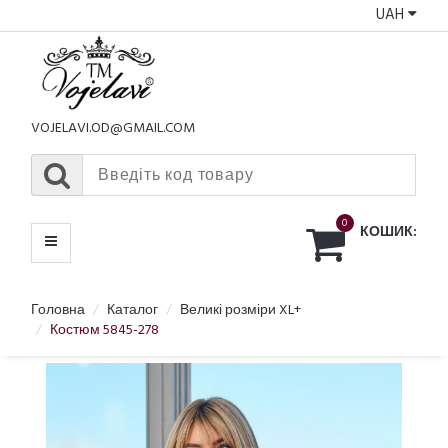
UAH
КАТАЛОГ
МЕНЮ
VOJELAVI.OD@GMAIL.COM
0
КОШИК:
Головна
Каталог
Великі розміри XL+
Костюм 5845-278