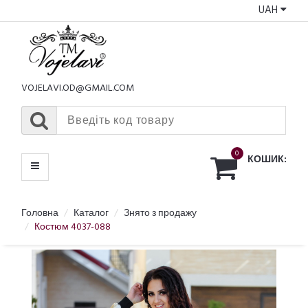
UAH
КАТАЛОГ
МЕНЮ
VOJELAVI.OD@GMAIL.COM
0
КОШИК:
Головна
Каталог
Знято з продажу
Костюм 4037-088