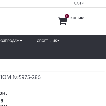
UAH
0
КОШИК:
РОЗПРОДАЖ
СПОРТ-ШИК
ЮМ №5975-286
рн.
іб