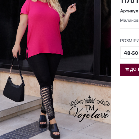
1170 
Артикул
Малинов
РОЗМІРИ
48-50
ДО 