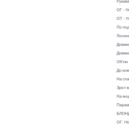
Рукава 
ОГ - 11
ОТ - 11
По под
Лосин
Довжин
Довжин
Об'єм 
До кож
На спа
Зріст 
На мод
Парам
БЛОН
ОГ: 116