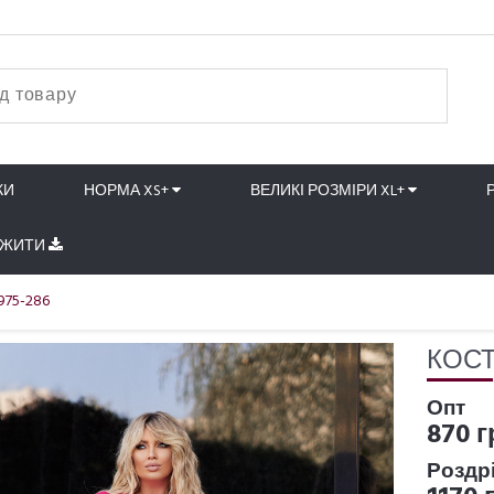
КИ
НОРМА XS+
ВЕЛИКІ РОЗМІРИ XL+
АЖИТИ
975-286
КОСТ
Опт
870 г
Роздр