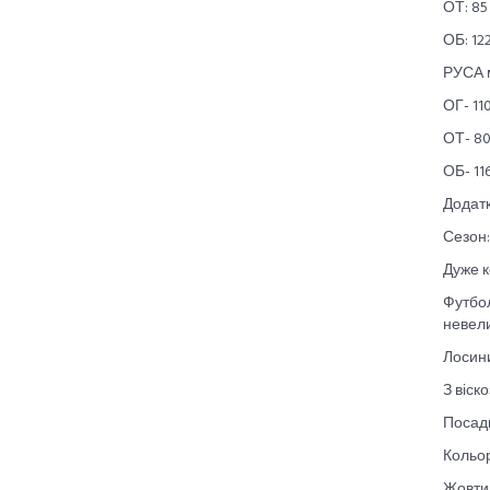
ОТ: 85
ОБ: 122
РУСА 
ОГ- 110
ОТ- 80
ОБ- 116
Додатк
Сезон: 
Дуже к
Футбол
невели
Лосин
З віск
Посадк
Кольор
Жовти