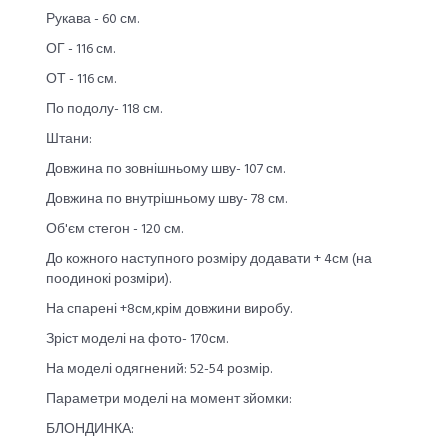
Рукава - 60 см.
ОГ - 116 см.
ОТ - 116 см.
По подолу- 118 см.
Штани:
Довжина по зовнішньому шву- 107 см.
Довжина по внутрішньому шву- 78 см.
Об'єм стегон - 120 см.
До кожного наступного розміру додавати + 4см (на
поодинокі розміри).
На спарені +8см,крім довжини виробу.
Зріст моделі на фото- 170см.
На моделі одягнений: 52-54 розмір.
Параметри моделі на момент зйомки:
БЛОНДИНКА: