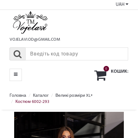
UAH
КАТАЛОГ
МЕНЮ
VOJELAVI.OD@GMAIL.COM
0
КОШИК:
Головна
Каталог
Великі розміри XL+
Костюм 6002-293