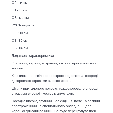
ОГ- 115 см.
ОТ- 85 см.
ОБ- 120 см.
РУСА модель:
ОГ- 110 см.
ОТ- 80 см.
ОБ- 116 см.
Додаткові характеристики:.
Стильний, гарний, яскравий, якісний, прогулянковий
костюм.
Кофтинка напіввільного покрою, подовжена, спереді
декоровано стразами високої якості.
Штани приталеного покрою, теж декоровано спереді
стразами високої якості, с манжетами.
Посадка висока, зручний шов сидіння, пояс на резинці-
простроченний на спеціальному обладнанні для
хорошої фіксаціі резинки- не буде перекручуватися.