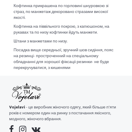
Кофтинка прикрашена по горловині шнуровкою зі
страз, по манжетаж декоровано стразами високої
якості.
Кофтинка на піввільного покрою, з капюшоном, на
рукавах та по низу кофтинки йдуть манжети.
Штани з манжетами по низу.
Посадка вище середньої, зручний шов сидіння, пояс
на резинці- простроченний на спеціальному
обладнанні для хорошої фіксаціі резинки- не буде
перекручуватися, з кишенями
Vojelavi
- це виробник жіночого одягу, який більше п'яти
років є номером один на ринку з постачання якісного,
модного, жіночого вбрання.