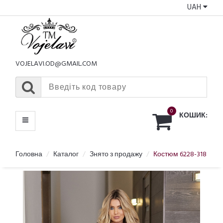
UAH
КАТАЛОГ
МЕНЮ
VOJELAVI.OD@GMAIL.COM
0
КОШИК:
Головна
Каталог
Знято з продажу
Костюм 6228-318