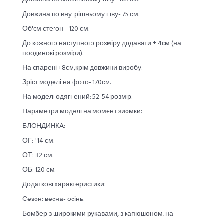
Довжина по внутрішньому шву- 75 см.
Об'єм стегон - 120 см.
До кожного наступного розміру додавати + 4см (на
поодинокі розміри).
На спарені +8см,крім довжини виробу.
Зріст моделі на фото- 170см.
На моделі одягнений: 52-54 розмір.
Параметри моделі на момент зйомки:
БЛОНДИНКА:
ОГ: 114 см.
ОТ: 82 см.
ОБ: 120 см.
Додаткові характеристики:
Сезон: весна- осінь.
Бомбер з широкими рукавами, з капюшоном, на