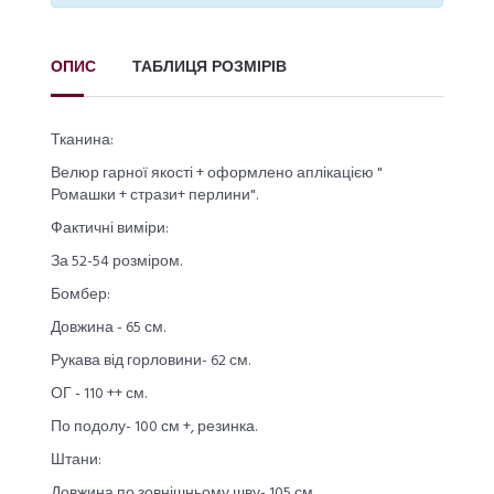
ОПИС
ТАБЛИЦЯ РОЗМІРІВ
Тканина:
Велюр гарної якості + оформлено аплікацією "
Ромашки + стрази+ перлини".
Фактичні виміри:
За 52-54 розміром.
Бомбер:
Довжина - 65 см.
Рукава від горловини- 62 см.
ОГ - 110 ++ см.
По подолу- 100 см +, резинка.
Штани:
Довжина по зовнішньому шву- 105 см.