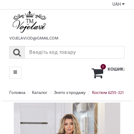
UAH
КАТАЛОГ
МЕНЮ
VOJELAVI.OD@GMAIL.COM
0
КОШИК:
Головна
Каталог
Знято з продажу
Костюм 6255-321