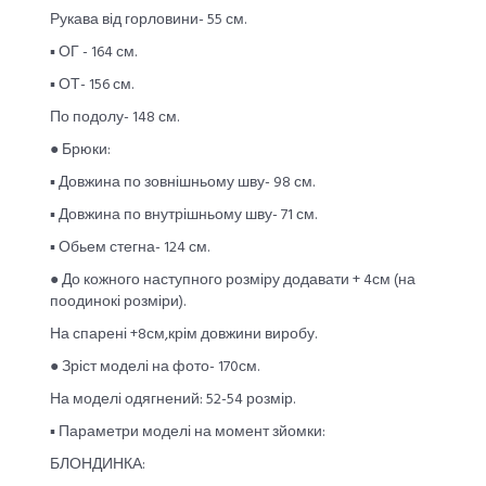
Рукава від горловини- 55 см.
▪︎ ОГ - 164 см.
▪︎ ОТ- 156 см.
По подолу- 148 см.
● Брюки:
▪︎ Довжина по зовнішньому шву- 98 см.
▪︎ Довжина по внутрішньому шву- 71 см.
▪︎ Обьем стегна- 124 см.
● До кожного наступного розміру додавати + 4см (на
поодинокі розміри).
На спарені +8см,крім довжини виробу.
● Зріст моделі на фото- 170см.
На моделі одягнений: 52-54 розмір.
▪︎ Параметри моделі на момент зйомки:
БЛОНДИНКА: