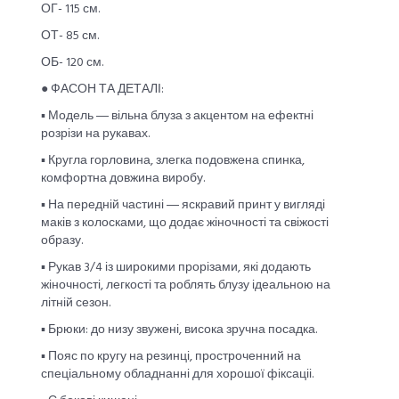
ОГ- 115 см.
ОТ- 85 см.
ОБ- 120 см.
● ФАСОН ТА ДЕТАЛІ:
▪︎ Модель ― вільна блуза з акцентом на ефектні
розрізи на рукавах.
▪︎ Кругла горловина, злегка подовжена спинка,
комфортна довжина виробу.
▪︎ На передній частині ― яскравий принт у вигляді
маків з колосками, що додає жіночності та свіжості
образу.
▪︎ Рукав 3/4 із широкими прорізами, які додають
жіночності, легкості та роблять блузу ідеальною на
літній сезон.
▪︎ Брюки: до низу звужені, висока зручна посадка.
▪︎ Пояс по кругу на резинці, простроченний на
спеціальному обладнанні для хорошої фіксаціі.