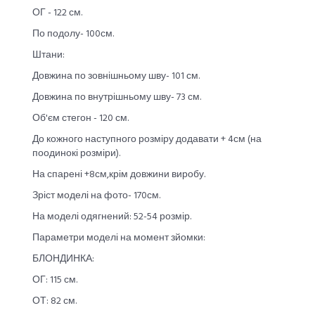
ОГ - 122 см.
По подолу- 100см.
Штани:
Довжина по зовнішньому шву- 101 см.
Довжина по внутрішньому шву- 73 см.
Об'єм стегон - 120 см.
До кожного наступного розміру додавати + 4см (на
поодинокі розміри).
На спарені +8см,крім довжини виробу.
Зріст моделі на фото- 170см.
На моделі одягнений: 52-54 розмір.
Параметри моделі на момент зйомки:
БЛОНДИНКА:
ОГ: 115 см.
ОТ: 82 см.