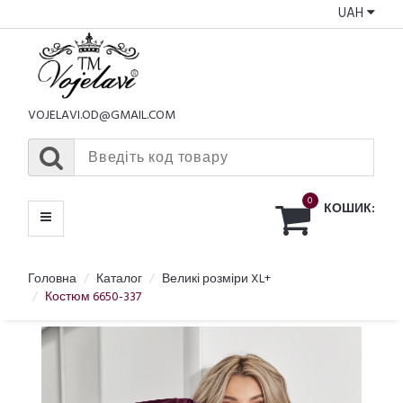
UAH
КАТАЛОГ
МЕНЮ
VOJELAVI.OD@GMAIL.COM
0
КОШИК:
Головна
Каталог
Великі розміри XL+
Костюм 6650-337