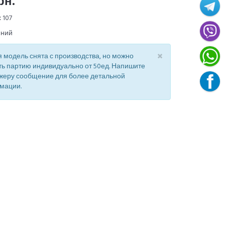
рн.
:
107
иний
×
 модель снята с производства, но можно
ть партию индивидуально от 50ед. Напишите
жеру сообщение для более детальной
мации.