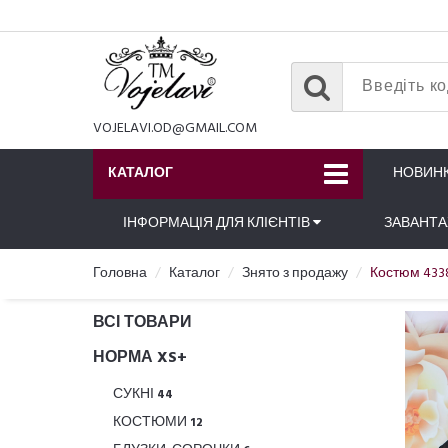
VOJELAVI.OD@GMAIL.COM
КАТАЛОГ
НОВИН
ІНФОРМАЦІЯ ДЛЯ КЛІЄНТІВ
ЗАВАНТ
Головна
Каталог
Знято з продажу
Костюм 433
ВСІ ТОВАРИ
НОРМА XS+
СУКНІ
44
КОСТЮМИ
12