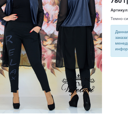
780 г
Артикул
Темно-с
Данная
заказа
менед
инфор