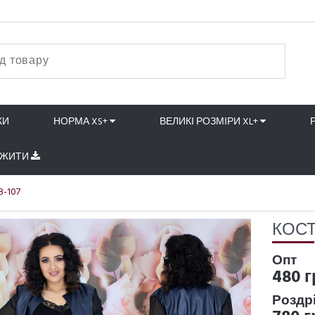
КИ
НОРМА XS+
ВЕЛИКІ РОЗМІРИ XL+
АЖИТИ
8-107
КОСТ
Опт
480 г
Роздр