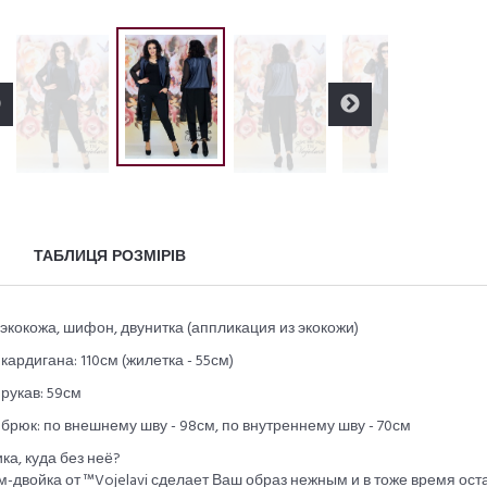
ТАБЛИЦЯ РОЗМІРІВ
 экокожа, шифон, двунитка (аппликация из экокожи)
кардигана: 110см (жилетка - 55см)
рукав: 59см
брюк: по внешнему шву - 98см, по внутреннему шву - 70см
ка, куда без неё?
-двойка от ™Vojelavi сделает Ваш образ нежным и в тоже время ост