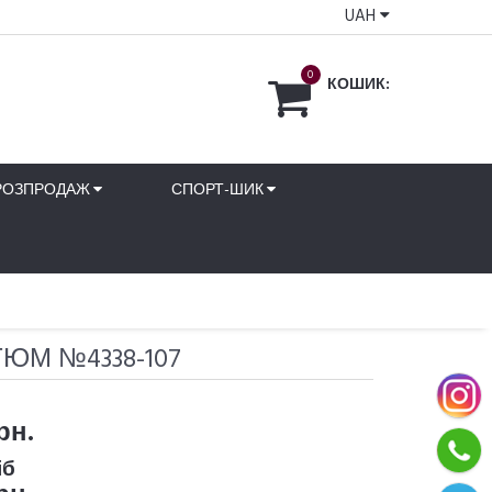
UAH
0
КОШИК:
РОЗПРОДАЖ
СПОРТ-ШИК
ЮМ №4338-107
рн.
іб