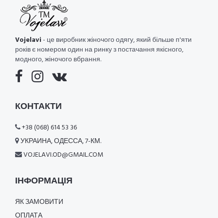
Vojelavi
- це виробник жіночого одягу, який більше п'яти
років є номером один на ринку з постачання якісного,
модного, жіночого вбрання.
КОНТАКТИ
+38 (068) 614 53 36
УКРАИНА, ОДЕССА, 7-КМ.
VOJELAVI.OD@GMAIL.COM
ІНФОРМАЦІЯ
ЯК ЗАМОВИТИ
ОПЛАТА