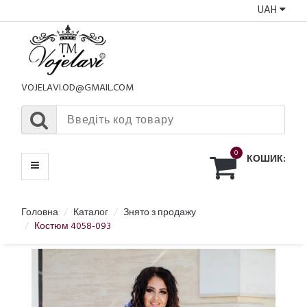
UAH
КАТАЛОГ
МЕНЮ
VOJELAVI.OD@GMAIL.COM
0
КОШИК:
Головна
Каталог
Знято з продажу
Костюм 4058-093