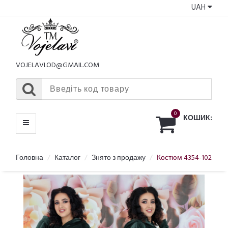
UAH
КАТАЛОГ
МЕНЮ
VOJELAVI.OD@GMAIL.COM
0
КОШИК:
Головна
Каталог
Знято з продажу
Костюм 4354-102