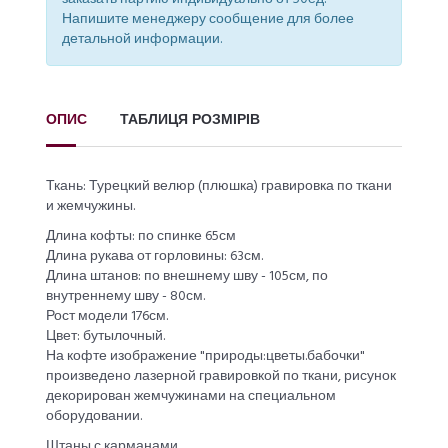
Напишите менеджеру сообщение для более
детальной информации.
ОПИС
ТАБЛИЦЯ РОЗМІРІВ
Ткань: Турецкий велюр (плюшка) гравировка по ткани
и жемчужины.
Длина кофты: по спинке 65см
Длина рукава от горловины: 63см.
Длина штанов: по внешнему шву - 105см, по
внутреннему шву - 80см.
Рост модели 176см.
Цвет: бутылочный.
На кофте изображение "природы:цветы.бабочки"
произведено лазерной гравировкой по ткани, рисунок
декорирован жемчужинами на специальном
оборудовании.
Штаны с карманами