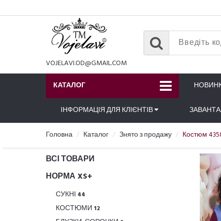
VOJELAVI.OD@GMAIL.COM
КАТАЛОГ
НОВИН
ІНФОРМАЦІЯ ДЛЯ КЛІЄНТІВ
ЗАВАНТ
Головна
Каталог
Знято з продажу
Костюм 435
ВСІ ТОВАРИ
НОРМА XS+
СУКНІ
44
КОСТЮМИ
12