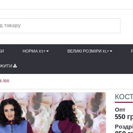
КИ
НОРМА XS+
ВЕЛИКІ РОЗМІРИ XL+
АЖИТИ
8-100
КОСТ
Опт
550 г
Роздр