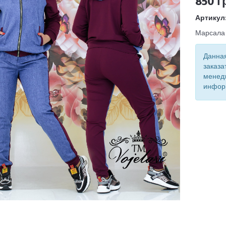
850 г
Артикул
Марсала
Данная
заказа
менед
инфор