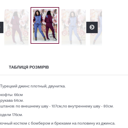
ТАБЛИЦЯ РОЗМІРІВ
 Турецкий джинс плотный, двунитка.
 кофты: 66см
рукава 64см.
штанов: по внешнему шву - 107см,по внутреннему шву - 80см.
одели 176см.
лочный костюм с бомбером и брюками на половину из джинса.