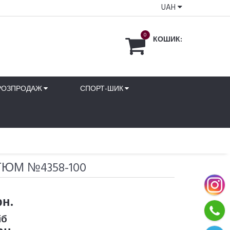
UAH
0
КОШИК:
РОЗПРОДАЖ
СПОРТ-ШИК
ЮМ №4358-100
рн.
іб