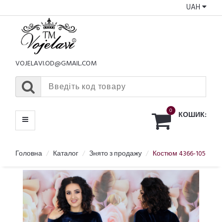
UAH
КАТАЛОГ
МЕНЮ
VOJELAVI.OD@GMAIL.COM
0
КОШИК:
Головна
Каталог
Знято з продажу
Костюм 4366-105