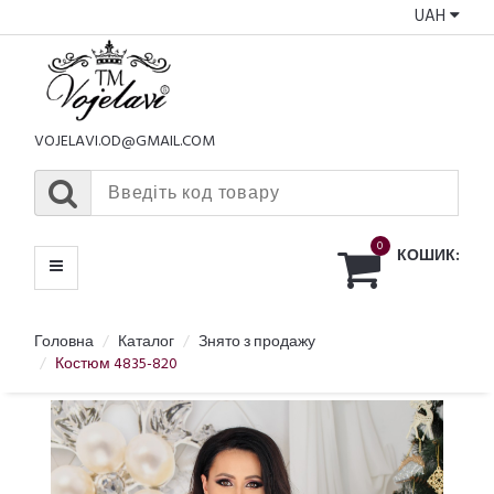
UAH
КАТАЛОГ
МЕНЮ
VOJELAVI.OD@GMAIL.COM
0
КОШИК:
Головна
Каталог
Знято з продажу
Костюм 4835-820