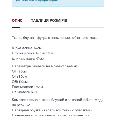
ОПИС
ТАБЛИЦЯ РОЗМІРІВ
Ткань: блузка - фукра с напыление, юбка - эко-кожа.
Юбка длина: 67см
Блузка длина: 62см/67см
Длина рукава: 61см
Параметры модели на момент съёмки:
ОГ: 96см
ОТ: 80см
ОБ: 110см.
Рост модели 176см
На модель р50
Комплект с элегантной блузкой и кожаной юбкой-миди
на резинке.
Нарядная блузка из красивой ткани с блестками.
Горловина круглая, спереди сделан акцент на