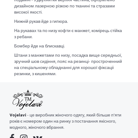
подвійні - з Двухнитки верхня частина, оформлено
дизайном лазерною різкою по тканині та стразами
високої якості.
Нижній рукав йде з гипюра.
На рукавах та по низу кофти є манжет, комірець стійка
з ребани.
Бомбер йде на блискавці.
Штани з манжетами по низу, посадка вище середньої,
зручний шов сидіння, пояс на резинці- простроченний
на спеціальному обладнанні для хорошої фіксаціі
резинки, з кишенями.
Vojelavi
- це виробник жіночого одягу, який більше п'яти
років є номером один на ринку з постачання якісного,
модного, жіночого вбрання.