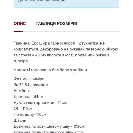
ОПИС
ТАБЛИЦЯ РОЗМІРІВ
Тканина: Еко шкіра гарної якості + двухнитка, не
кошлатиться, декоровано на рукавах лазерною різкою
та стразами DMS високої якості, подвійний рукав з
гипюра.
манжет і горловина бомбера з ребани.
Фактичні виміри:
За 52-54 розміром.
Бомбер:
Довжина - 64см.
Рукава від горловини - 74см.
ОГ - 116см.
По подолу- 110см
Штани:
Довжина по зовнішньому шву - 103см.
Довжина по внутрішньому шву- 74см.