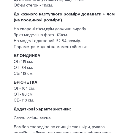
Об'єм стегон - 116см.
До кожного наступного розміру додавати + 4см
(на поодинокі розміри).
На спарені +8см,крім довжини виробу.
Зріст моделі на фото- 170см.
На моделі одягнений: 52-54 розмір.
Параметри моделі на момент зйомки:
БЛОНДИНКА:
ОГ: 115 см.
ОТ: 84 см.
СБ: 118 см.
БРЮНЕТКА:
ОГ- 104 см.
ОТ- 80 см.
СБ- 110 см.
Додаткові характеристики:
Сезон: осінь- весна.
Бомбер спереді та по спинці з эко шкіри, рукава