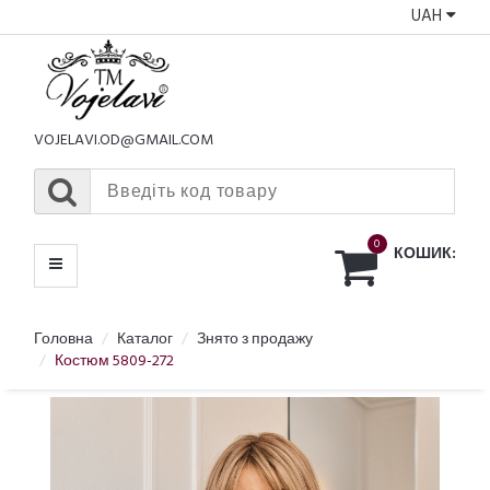
UAH
КАТАЛОГ
МЕНЮ
VOJELAVI.OD@GMAIL.COM
0
КОШИК:
Головна
Каталог
Знято з продажу
Костюм 5809-272