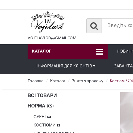
VOJELAVI.OD@GMAIL.COM
КАТАЛОГ
НОВИН
ІНФОРМАЦІЯ ДЛЯ КЛІЄНТІВ
ЗАВАНТ
Головна
Каталог
Знято з продажу
Костюм 5790
ВСІ ТОВАРИ
НОРМА XS+
СУКНІ
44
КОСТЮМИ
12