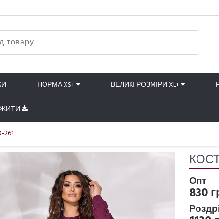
КИ
НОРМА XS+
ВЕЛИКІ РОЗМІРИ XL+
АЖИТИ
-261
КОСТ
Опт
830 г
Роздр