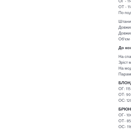
ОГ - 11
ОТ - 11
По под
Штани
Довжин
Довжин
Об'єм 
До ко
На спа
Зріст 
На мод
Парам
БЛОН
ОГ: 115
ОТ: 90
ОС: 12
БРЮН
ОГ- 10
ОТ- 85
ОС- 11