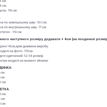
4 см.
4 см.
олу- 116 см.
:
а по зовнішньому шву- 103 см.
а по внутрішньому шву- 71 см.
стегон - 114 см.
жного наступного розміру додавати + 4см (на поодинокі розмір
рені +8см,крім довжини виробу.
моделі на фото- 170см.
елі одягнений: 52-54 розмір.
етри моделі на момент зйомки:
ДИНКА
:
 см.
 см.
0 см.
ЕТКА
:
6 см.
 см.
6 см.