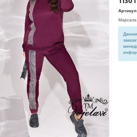
1130 
Артикул
Марсала
Данная
заказа
менед
инфор