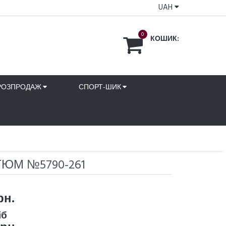
UAH
0
КОШИК:
РОЗПРОДАЖ
СПОРТ-ШИК
ЮМ №5790-261
рн.
іб