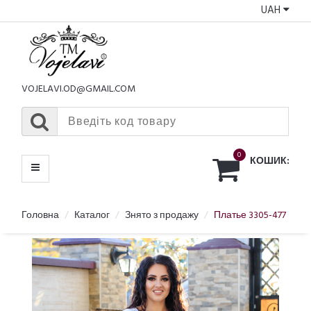
UAH
КАТАЛОГ
МЕНЮ
VOJELAVI.OD@GMAIL.COM
0
КОШИК:
Головна
Каталог
Знято з продажу
Платье 3305-477