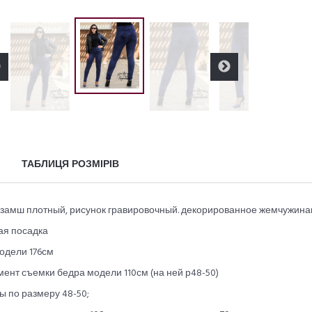
ТАБЛИЦЯ РОЗМІРІВ
: замш плотный, рисунок гравировочный. декорированное жемчужин
ая посадка
одели 176см
ент съемки бедра модели 110см (на ней р48-50)
 по размеру 48-50;