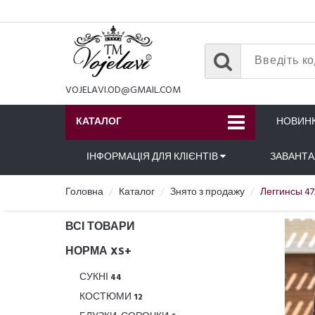
VOJELAVI.OD@GMAIL.COM
КАТАЛОГ
НОВИН
ІНФОРМАЦІЯ ДЛЯ КЛІЄНТІВ
ЗАВАНТ
Головна
Каталог
Знято з продажу
Леггинсы 47
ВСІ ТОВАРИ
НОРМА XS+
СУКНІ
44
КОСТЮМИ
12