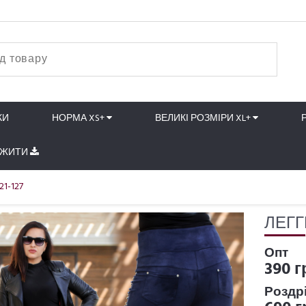
КИ
НОРМА XS+
ВЕЛИКІ РОЗМІРИ XL+
АЖИТИ
21-127
ЛЕГГ
Опт
390 г
Роздр