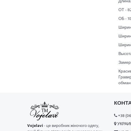
Длина:
ОТ - 8
ОБ - 1
Ширин
Ширина
Ширина
Высота
Замеры
Краси
Грави
обман
КОНТ
+38 (06
УКРАИН
Vojelavi
- це виробник жіночого одягу,