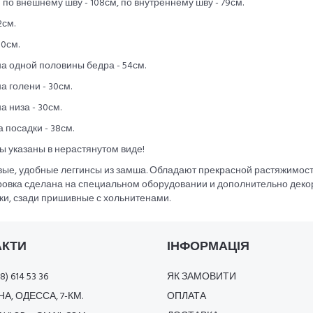
 по внешнему шву - 108см, по внутреннему шву - 79см.
2см.
00см.
а одной половины бедра - 54см.
 голени - 30см.
 низа - 30см.
 посадки - 38см.
 указаны в нерастянутом виде!
вые, удобные леггинсы из замша. Обладают прекрасной растяжимост
ровка сделана на специальном оборудовании и дополнительно дек
ки, сзади пришивные с хольнитенами.
АКТИ
ІНФОРМАЦІЯ
8) 614 53 36
ЯК ЗАМОВИТИ
А, ОДЕССА, 7-КМ.
ОПЛАТА