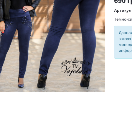
690 г
Артикул
Темно-си
Данная
заказа
менед
инфор