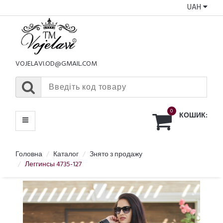
UAH
КАТАЛОГ
МЕНЮ
VOJELAVI.OD@GMAIL.COM
0
КОШИК:
Головна
Каталог
Знято з продажу
Леггинсы 4735-127