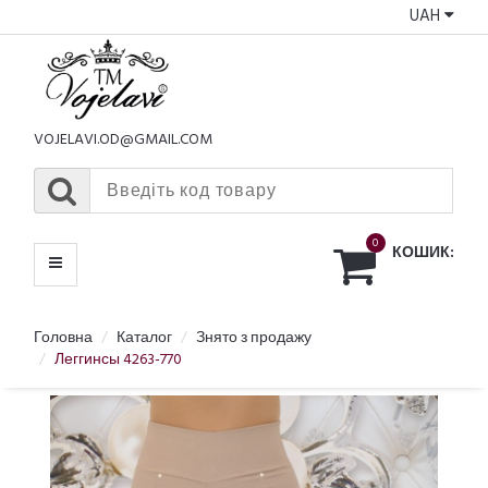
UAH
КАТАЛОГ
МЕНЮ
VOJELAVI.OD@GMAIL.COM
0
КОШИК:
Головна
Каталог
Знято з продажу
Леггинсы 4263-770