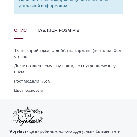
детальной информации.
ОПИС
ТАБЛИЦЯ РОЗМІРІВ
Ткань: стрейч джинс, лейба на кармане (по талии 10см
утяжка)
Длин: по внешнему шву 104см, по внутреннему шву
80см..
Рост модели 176см..
Цвет: бежевый
Vojelavi
- це виробник жіночого одягу, який більше п'яти